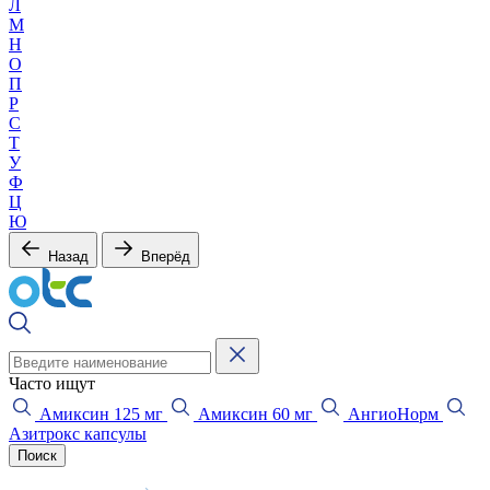
Л
М
Н
О
П
Р
С
Т
У
Ф
Ц
Ю
Назад
Вперёд
Часто ищут
Амиксин 125 мг
Амиксин 60 мг
АнгиоНорм
Азитрокс капсулы
Поиск