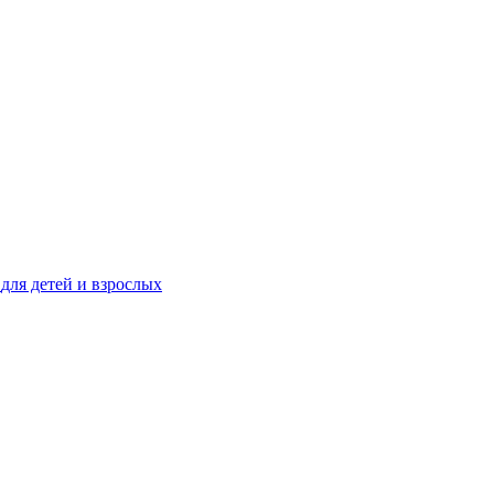
Средство для промывания и орошения полости носа для детей и взрослых