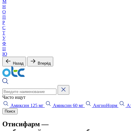
М
Н
О
П
Р
С
Т
У
Ф
Ц
Ю
Назад
Вперёд
Часто ищут
Амиксин 125 мг
Амиксин 60 мг
АнгиоНорм
Аз
Поиск
Отисифарм —