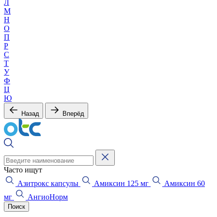
Л
М
Н
О
П
Р
С
Т
У
Ф
Ц
Ю
Назад
Вперёд
Часто ищут
Азитрокс капсулы
Амиксин 125 мг
Амиксин 60
мг
АнгиоНорм
Поиск