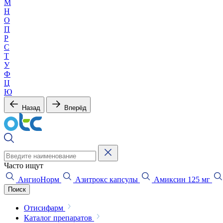
М
Н
О
П
Р
С
Т
У
Ф
Ц
Ю
Назад
Вперёд
Часто ищут
АнгиоНорм
Азитрокс капсулы
Амиксин 125 мг
Поиск
Отисифарм
Каталог препаратов