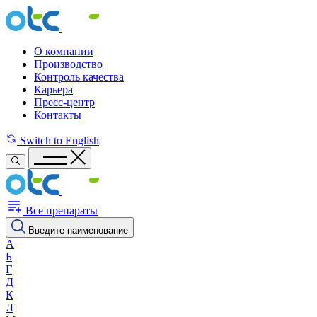
О компании
Производство
Контроль качества
Карьера
Пресс-центр
Контакты
Switch to English
Все препараты
Введите наименование
А
Б
Г
Д
К
Л