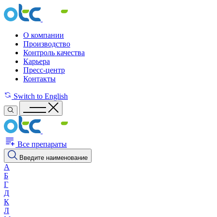
О компании
Производство
Контроль качества
Карьера
Пресс-центр
Контакты
Switch to English
Все препараты
Введите наименование
А
Б
Г
Д
К
Л