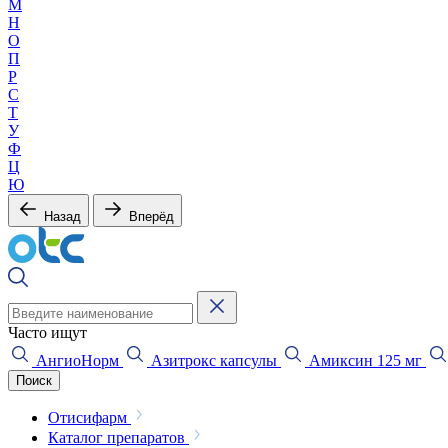
М
Н
О
П
Р
С
Т
У
Ф
Ц
Ю
Назад
Вперёд
Часто ищут
АнгиоНорм
Азитрокс капсулы
Амиксин 125 мг
Поиск
Отисифарм
Каталог препаратов