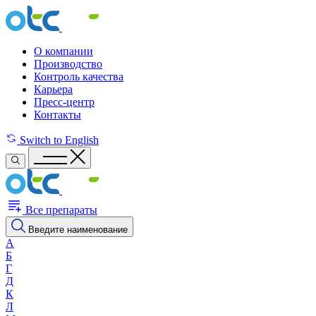
О компании
Производство
Контроль качества
Карьера
Пресс-центр
Контакты
Switch to English
Все препараты
Введите наименование
А
Б
Г
Д
К
Л