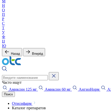
М
Н
О
П
Р
С
Т
У
Ф
Ц
Ю
Назад
Вперёд
Часто ищут
Амиксин 125 мг
Амиксин 60 мг
АнгиоНорм
Аз
Поиск
Отисифарм
Каталог препаратов