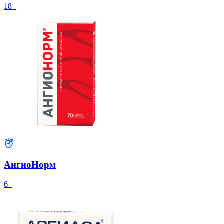
18+
АнгиоНорм
6+