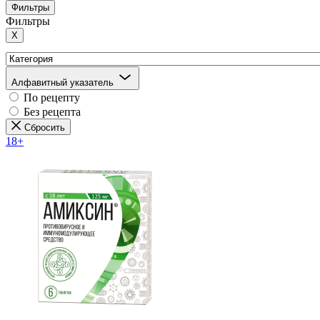
Фильтры
Фильтры
X
Алфавитный указатель
По рецепту
Без рецепта
Сбросить
18+