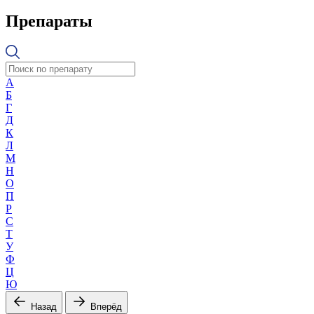
Препараты
А
Б
Г
Д
К
Л
М
Н
О
П
Р
С
Т
У
Ф
Ц
Ю
Назад
Вперёд