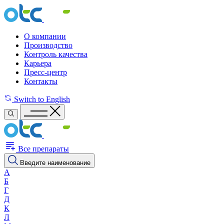
О компании
Производство
Контроль качества
Карьера
Пресс-центр
Контакты
Switch to English
Все препараты
Введите наименование
А
Б
Г
Д
К
Л