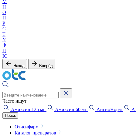
М
Н
О
П
Р
С
Т
У
Ф
Ц
Ю
Назад
Вперёд
Часто ищут
Амиксин 125 мг
Амиксин 60 мг
АнгиоНорм
Аз
Поиск
Отисифарм
Каталог препаратов