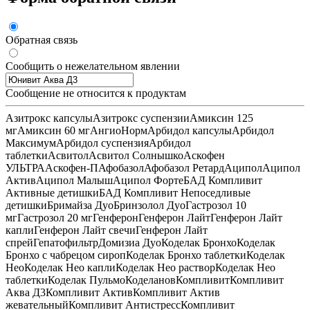
Обратная связь
Сообщить о нежелательном явлении
Сообщение не относится к продуктам
Азитрокс капсулы
Азитрокс суспензии
Амиксин 125
мг
Амиксин 60 мг
АнгиоНорм
Арбидол капсулы
Арбидол
Максимум
Арбидол суспензия
Арбидол
таблетки
Асвитол
Асвитол Солнышко
Аскофен
УЛЬТРА
Аскофен-П
Афобазол
Афобазол Ретард
Аципол
Аципол
Актив
Аципол Малыш
Аципол Форте
БАД Компливит
Активные детишки
БАД Компливит Непоседливые
детишки
Бримайза Дуо
Бринзолол Дуо
Гастрозол 10
мг
Гастрозол 20 мг
Генферон
Генферон Лайт
Генферон Лайт
капли
Генферон Лайт свечи
Генферон Лайт
спрей
Гепатофильтр
Домизиа Дуо
Коделак Бронхо
Коделак
Бронхо с чабрецом сироп
Коделак Бронхо таблетки
Коделак
Нео
Коделак Нео капли
Коделак Нео раствор
Коделак Нео
таблетки
Коделак Пульмо
Коделанов
Компливит
Компливит
Аква Д3
Компливит Актив
Компливит Актив
жевательный
Компливит Антистресс
Компливит