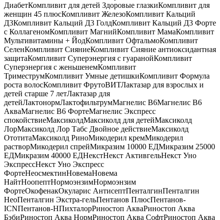
Диабет
Компливит для детей Здоровые глазки
Компливит для
женщин 45 плюс
Компливит Железо
Компливит Кальций
Д3
Компливит Кальций Д3 Голд
Компливит Кальций Д3 Форте
с Коллагеном
Компливит Магний
Компливит Мама
Компливит
Мультивитамины + Йод
Компливит Офтальмо
Компливит
Селен
Компливит Сияние
Компливит Сияние антиоксидантная
защита
Компливит Суперэнергия с гуараной
Компливит
Суперэнергия с женьшенем
Компливит
Триместрум
Компливит Умные детишки
Компливит Формула
роста волос
Компливит ФрутоВИТ
Лактазар для взрослых и
детей старше 7 лет
Лактазар для
детей
Лактонорм
Лактофильтрум
Магнелис B6
Магнелис B6
Аква
Магнелис B6 Форте
Магнелис Экспресс
спокойствие
Максиколд
Максиколд для детей
Максиколд
Лор
Максиколд Лор Табс Двойное действие
Максиколд
Ототита
Максиколд Рино
Микодерил крем
Микодерил
раствор
Микодерил спрей
Микразим 10000 ЕД
Микразим 25000
ЕД
Микразим 40000 ЕД
Некст
Некст Активгель
Некст Уно
Экспресс
Некст Уно Экспресс
Форте
Неосмектин
Новема
Новема
Найт
Ноопепт
Нормоэнзим
Нормоэнзим
Форте
Окофенак
Окуларис Антисепт
Пенталгин
Пенталгин
Нео
Пенталгин Экстра-гель
Пентанов Плюс
Пентанов-
ICN
Пентанов-Н
Пихталор
Риностоп Аква
Риностоп Аква
Бэби
Риностоп Аква Норм
Риностоп Аква Софт
Риностоп Аква