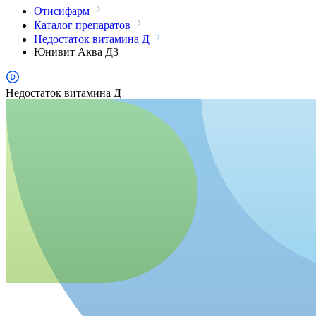
Отисифарм
Каталог препаратов
Недостаток витамина Д
Юнивит Аква Д3
Недостаток витамина Д