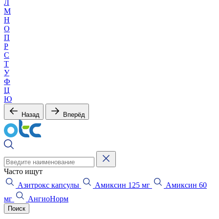
Л
М
Н
О
П
Р
С
Т
У
Ф
Ц
Ю
Назад
Вперёд
Часто ищут
Азитрокс капсулы
Амиксин 125 мг
Амиксин 60
мг
АнгиоНорм
Поиск