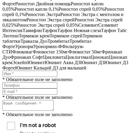
Форте
Риностоп Двойная помощь
Риностоп капли
0,05%
Риностоп капли 0,1%
Риностоп спрей 0,05%
Риностоп
спрей 0,1%
Риностоп Экстра
Риностоп Экстра с ментолом и
эвкалиптом
Риностоп Экстра спрей
Риностоп Экстра спрей
0,025%
Риностоп Экстра спрей 0,05%
Селмевит
Селмевит
Интенсив
Тамифлю
Тауфон
Тауфон Нежная слеза
Тауфон Табс
Лютеин
Термикон крем
Термикон спрей
Термикон
таблетки
Травалза Дуо
Тромбитал
Тромбитал
Форте
Уронорм
Уронормин-Ф
Фильтрум-
СТИ
Флюковаг
Флюкостат 150мг
Флюкостат 50мг
Фринакап
Дуо
Фринакап Софт
Цикловита
Циклогемал
Цинокап
Цинокап
крем
Эскейп
Юнивит
Юнивит Аква Д3
Юнивит Д3
Юнивит Д3
Форте
Юнивит Кальций Д3 для малышей
* Обязательное поле не заполнено
* Обязательное поле не заполнено
* Обязательное поле не заполнено