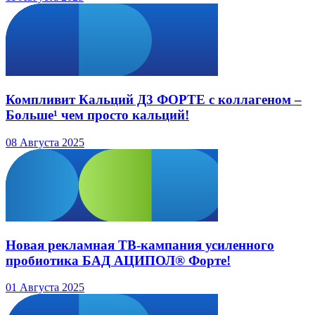
Компливит Кальций Д3 ФОРТЕ с коллагеном –
Больше¹ чем просто кальций!
08 Августа 2025
Новая рекламная ТВ-кампания усиленного
пробиотика БАД АЦИПОЛ® Форте!
01 Августа 2025