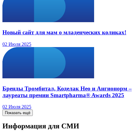
Новый сайт для мам о младенческих коликах!
02 Июля 2025
Бренды Тромбитал, Коделак Нео и Ангионорм –
лауреаты премии Smartpharma® Awards 2025
02 Июля 2025
Показать ещё
Информация для СМИ