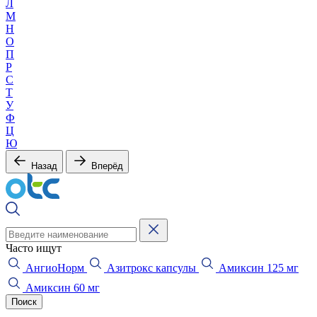
Л
М
Н
О
П
Р
С
Т
У
Ф
Ц
Ю
Назад
Вперёд
Часто ищут
АнгиоНорм
Азитрокс капсулы
Амиксин 125 мг
Амиксин 60 мг
Поиск