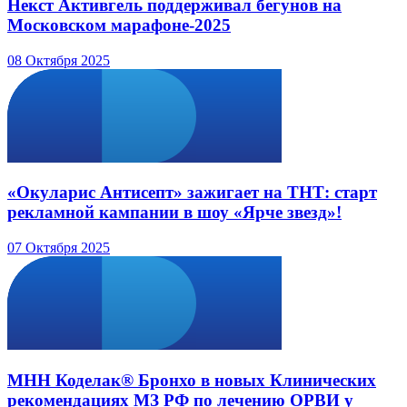
Некст Активгель поддерживал бегунов на
Московском марафоне-2025
08 Октября 2025
«Окуларис Антисепт» зажигает на ТНТ: старт
рекламной кампании в шоу «Ярче звезд»!
07 Октября 2025
МНН Коделак® Бронхо в новых Клинических
рекомендациях МЗ РФ по лечению ОРВИ у