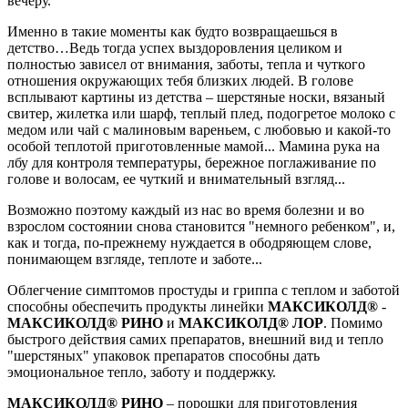
вечеру.
Именно в такие моменты как будто возвращаешься в
детство…Ведь тогда успех выздоровления целиком и
полностью зависел от внимания, заботы, тепла и чуткого
отношения окружающих тебя близких людей. В голове
всплывают картины из детства – шерстяные носки, вязаный
свитер, жилетка или шарф, теплый плед, подогретое молоко с
медом или чай с малиновым вареньем, с любовью и какой-то
особой теплотой приготовленные мамой... Мамина рука на
лбу для контроля температуры, бережное поглаживание по
голове и волосам, ее чуткий и внимательный взгляд...
Возможно поэтому каждый из нас во время болезни и во
взрослом состоянии снова становится "немного ребенком", и,
как и тогда, по-прежнему нуждается в ободряющем слове,
понимающем взгляде, теплоте и заботе...
Облегчение симптомов простуды и гриппа с теплом и заботой
способны обеспечить продукты линейки
МАКСИКОЛД®
-
МАКСИКОЛД®
РИНО
и
МАКСИКОЛД®
ЛОР
. Помимо
быстрого действия самих препаратов, внешний вид и тепло
"шерстяных" упаковок препаратов способны дать
эмоциональное тепло, заботу и поддержку.
МАКСИКОЛД®
РИНО
– порошки для приготовления