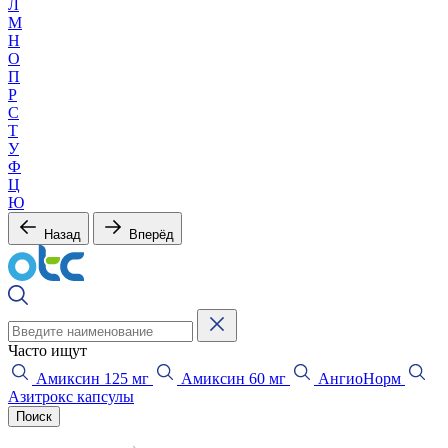
Л
М
Н
О
П
Р
С
Т
У
Ф
Ц
Ю
Назад
Вперёд
Часто ищут
Амиксин 125 мг
Амиксин 60 мг
АнгиоНорм
Азитрокс капсулы
Поиск