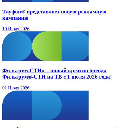
Тауфон® представляет новую рекламную
кампанию
10 Июля 2026
Фильтрум-СТИх – новый креатив бренда
Фильтрум®-СТИ на ТВ с 1 июля 2026 года!
01 Июля 2026