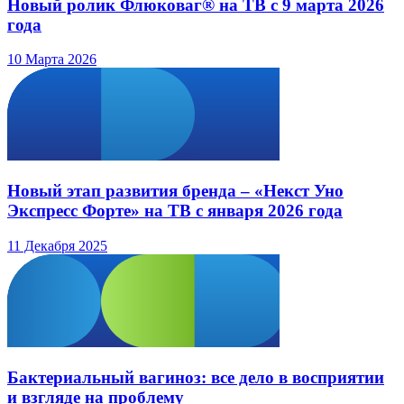
Новый ролик Флюковаг® на ТВ с 9 марта 2026
года
10 Марта 2026
Новый этап развития бренда – «Некст Уно
Экспресс Форте» на ТВ с января 2026 года
11 Декабря 2025
Бактериальный вагиноз: все дело в восприятии
и взгляде на проблему