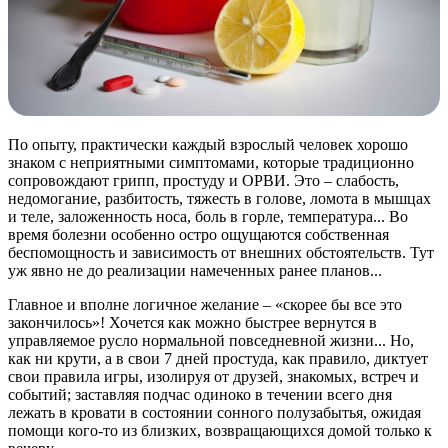
По опыту, практически каждый взрослый человек хорошо
знаком с неприятными симптомами, которые традиционно
сопровождают грипп, простуду и ОРВИ. Это – слабость,
недомогание, разбитость, тяжесть в голове, ломота в мышцах
и теле, заложенность носа, боль в горле, температура... Во
время болезни особенно остро ощущаются собственная
беспомощность и зависимость от внешних обстоятельств. Тут
уж явно не до реализации намеченных ранее планов...
Главное и вполне логичное желание – «скорее бы все это
закончилось»! Хочется как можно быстрее вернутся в
управляемое русло нормальной повседневной жизни... Но,
как ни крути, а в свои 7 дней простуда, как правило, диктует
свои правила игры, изолируя от друзей, знакомых, встреч и
событий; заставляя подчас одиноко в течении всего дня
лежать в кровати в состоянии сонного полузабытья, ожидая
помощи кого-то из близких, возвращающихся домой только к