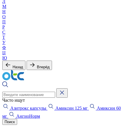
Л
М
Н
О
П
Р
С
Т
У
Ф
Ц
Ю
Назад
Вперёд
Часто ищут
Азитрокс капсулы
Амиксин 125 мг
Амиксин 60
мг
АнгиоНорм
Поиск