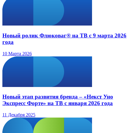
Новый ролик Флюковаг® на ТВ с 9 марта 2026
года
10 Марта 2026
Новый этап развития бренда – «Некст Уно
Экспресс Форте» на ТВ с января 2026 года
11 Декабря 2025