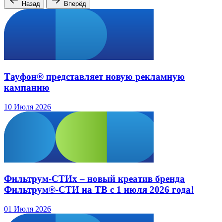
Назад
Вперёд
Тауфон® представляет новую рекламную
кампанию
10 Июля 2026
Фильтрум-СТИх – новый креатив бренда
Фильтрум®-СТИ на ТВ с 1 июля 2026 года!
01 Июля 2026