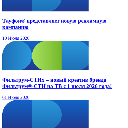
Тауфон® представляет новую рекламную
кампанию
10 Июля 2026
Фильтрум-СТИх – новый креатив бренда
Фильтрум®-СТИ на ТВ с 1 июля 2026 года!
01 Июля 2026