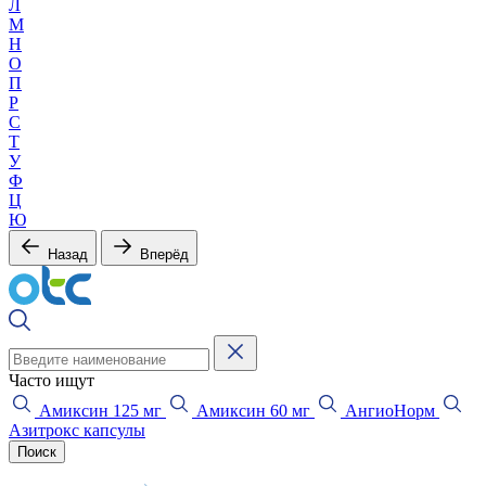
Л
М
Н
О
П
Р
С
Т
У
Ф
Ц
Ю
Назад
Вперёд
Часто ищут
Амиксин 125 мг
Амиксин 60 мг
АнгиоНорм
Азитрокс капсулы
Поиск