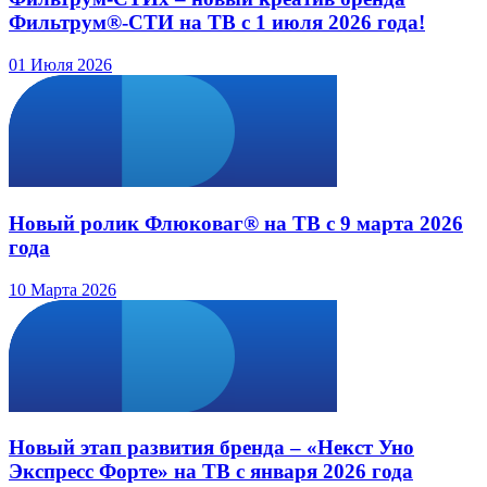
Фильтрум®-СТИ на ТВ с 1 июля 2026 года!
01 Июля 2026
Новый ролик Флюковаг® на ТВ с 9 марта 2026
года
10 Марта 2026
Новый этап развития бренда – «Некст Уно
Экспресс Форте» на ТВ с января 2026 года