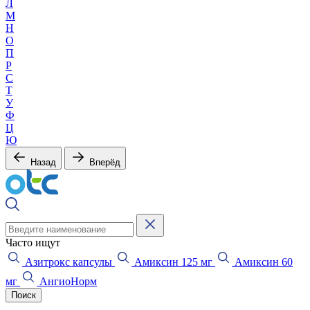
Л
М
Н
О
П
Р
С
Т
У
Ф
Ц
Ю
Назад
Вперёд
Часто ищут
Азитрокс капсулы
Амиксин 125 мг
Амиксин 60
мг
АнгиоНорм
Поиск