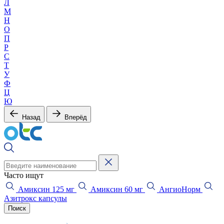
Л
М
Н
О
П
Р
С
Т
У
Ф
Ц
Ю
Назад
Вперёд
Часто ищут
Амиксин 125 мг
Амиксин 60 мг
АнгиоНорм
Азитрокс капсулы
Поиск