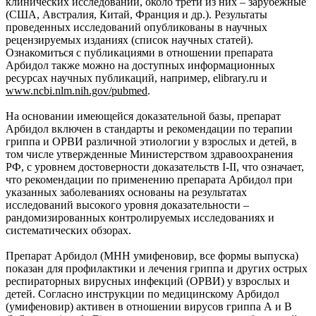
клинических исследований, около трети из них – зарубежные
(США, Австралия, Китай, Франция и др.). Результаты
проведенных исследований опубликованы в научных
рецензируемых изданиях (список научных статей).
Ознакомиться с публикациями в отношении препарата
Арбидол также можно на доступных информационных
ресурсах научных публикаций, например, elibrary.ru и
www.ncbi.nlm.nih.gov/pubmed
.
На основании имеющейся доказательной базы, препарат
Арбидол включен в стандарты и рекомендации по терапии
гриппа и ОРВИ различной этиологии у взрослых и детей, в
том числе утвержденные Министерством здравоохранения
РФ, с уровнем достоверности доказательств I-II, что означает,
что рекомендации по применению препарата Арбидол при
указанных заболеваниях основаны на результатах
исследований высокого уровня доказательности –
рандомизированных контролируемых исследованиях и
систематических обзорах.
Препарат Арбидол (МНН умифеновир, все формы выпуска)
показан для профилактики и лечения гриппа и других острых
респираторных вирусных инфекций (ОРВИ) у взрослых и
детей. Согласно инструкции по медицинскому Арбидол
(умифеновир) активен в отношении вирусов гриппа А и В