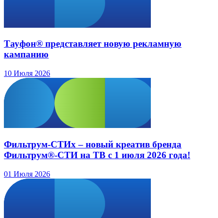
Тауфон® представляет новую рекламную
кампанию
10 Июля 2026
Фильтрум-СТИх – новый креатив бренда
Фильтрум®-СТИ на ТВ с 1 июля 2026 года!
01 Июля 2026