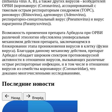
(Influenza virus А, В), а также других вирусов - возбудителей
ОРВИ (коронавирус (Coronavirus), ассоциированный с
тяжелым острым респираторным синдромом (ТОРС),
риновирус (Rhinovirus), аденовирус (Adenovirus),
респираторно-синцитиальный вирус (Pneumovirus) и вирус
парагриппа (Paramyxovirus)).
Возможность применения препарата Арбидола при ОРВИ
различной этиологии обусловлена универсальным
механизмом действия препарата, заключающемся в
блокировании этапа проникновения вирусов в клетку (фузии
вируса). Благодаря данному механизму действия, препарат
Арбидол обладает широким спектром противовирусной
активности в отношении вирусов, вызывающих различные
острые респираторные инфекции, и в том числе в отношении
вирусов из семейства коронавирус (Coronaviridae), что
доказано многочисленными исследованиями.
Последние новости
Назад
Вперёд