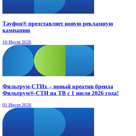
Тауфон® представляет новую рекламную
кампанию
10 Июля 2026
Фильтрум-СТИх – новый креатив бренда
Фильтрум®-СТИ на ТВ с 1 июля 2026 года!
01 Июля 2026