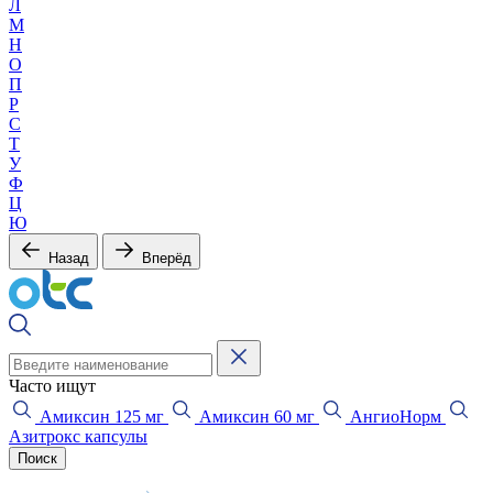
Л
М
Н
О
П
Р
С
Т
У
Ф
Ц
Ю
Назад
Вперёд
Часто ищут
Амиксин 125 мг
Амиксин 60 мг
АнгиоНорм
Азитрокс капсулы
Поиск