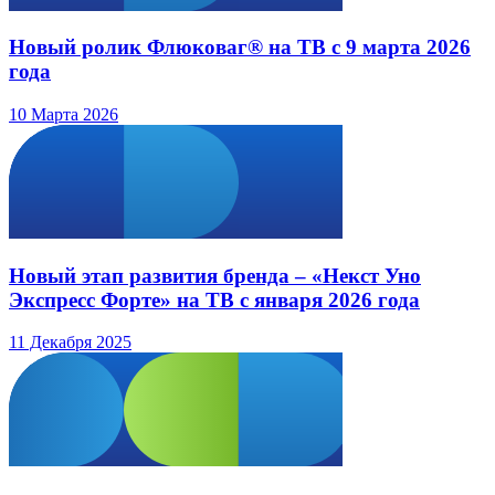
Новый ролик Флюковаг® на ТВ с 9 марта 2026
года
10 Марта 2026
Новый этап развития бренда – «Некст Уно
Экспресс Форте» на ТВ с января 2026 года
11 Декабря 2025