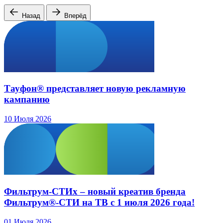
Назад
Вперёд
Тауфон® представляет новую рекламную
кампанию
10 Июля 2026
Фильтрум-СТИх – новый креатив бренда
Фильтрум®-СТИ на ТВ с 1 июля 2026 года!
01 Июля 2026