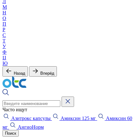
Л
М
Н
О
П
Р
С
Т
У
Ф
Ц
Ю
Назад
Вперёд
Часто ищут
Азитрокс капсулы
Амиксин 125 мг
Амиксин 60
мг
АнгиоНорм
Поиск