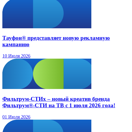
Тауфон® представляет новую рекламную
кампанию
10 Июля 2026
Фильтрум-СТИх – новый креатив бренда
Фильтрум®-СТИ на ТВ с 1 июля 2026 года!
01 Июля 2026