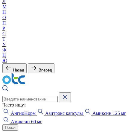
Л
М
Н
О
П
Р
С
Т
У
Ф
Ц
Ю
Назад
Вперёд
Часто ищут
АнгиоНорм
Азитрокс капсулы
Амиксин 125 мг
Амиксин 60 мг
Поиск