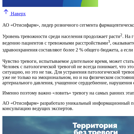
Наверх
АО «Отисифарм», лидер розничного сегмента фармацевтическо
2
Уровень тревожности среди населения продолжает расти
. На 
3
ведению пациентов с тревожными расстройствами
, оказывае
здравоохранения составляют более 2 % общего бюджета, а если
Чувство тревоги, испытываемое длительное время, может стат
Человек с патологической тревогой не всегда понимает, что э
ситуацию, но это не так. Для устранения патологической трев
уже не только на эмоциональном, но и на физическом состоян
артериального давления, учащенное сердцебиение, нарушения 
Именно поэтому важно «ловить» тревогу на самых ранних эта
АО «Отисифарм» разработало уникальный информационный пор
консультацию ведущих экспертов.