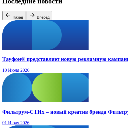
Последние новости
Назад
Вперёд
Тауфон® представляет новую рекламную кампа
10 Июля 2026
Фильтрум-СТИх – новый креатив бренда Фильтру
01 Июля 2026