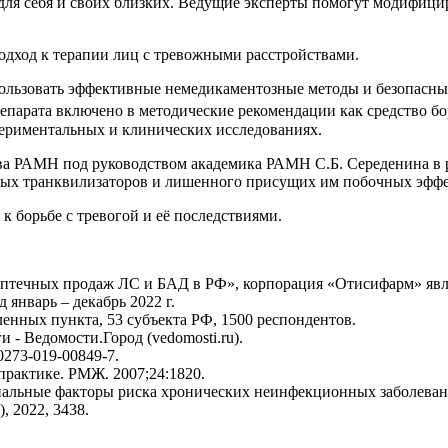
я для себя и своих близких. Ведущие эксперты помогут модифиц
дход к терапии лиц с тревожными расстройствами.
пользовать эффективные немедикаментозные методы и безопасн
епарата включено в методические рекомендации как средство б
ериментальных и клинических исследованиях.
ва РАМН под руководством академика РАМН С.Б. Середенина в р
ых транквилизаторов и лишенного присущих им побочных эффе
к борьбе с тревогой и её последствиями.
аптечных продаж ЛС и БАД в РФ», корпорация «Отисифарм» явл
 январь – декабрь 2022 г.
ленных пункта, 53 субъекта РФ, 1500 респондентов.
- Ведомости.Город (vedomosti.ru).
40273-019-00849-7.
практике. РМЖ. 2007;24:1820.
ональные факторы риска хронических неинфекционных заболеван
, 2022, 3438.