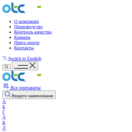
О компании
Производство
Контроль качества
Карьера
Пресс-центр
Контакты
Switch to English
Все препараты
Введите наименование
А
Б
Г
Д
К
Л