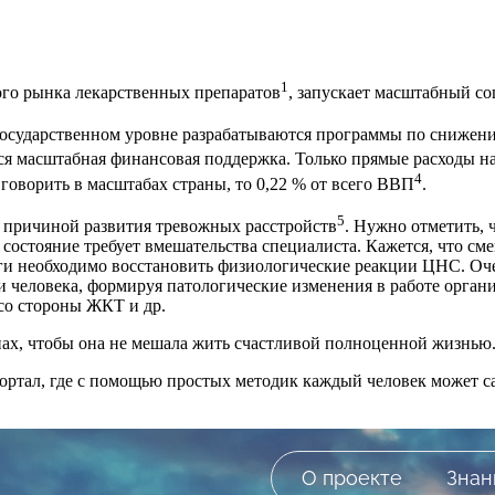
1
го рынка лекарственных препаратов
, запускает масштабный с
государственном уровне разрабатываются программы по снижен
тся масштабная финансовая поддержка. Только прямые расходы н
4
 говорить в масштабах страны, то 0,22 % от всего ВВП
.
5
ь причиной развития тревожных расстройств
. Нужно отметить, 
то состояние требует вмешательства специалиста. Кажется, что 
оги необходимо восстановить физиологические реакции ЦНС. Очен
ии человека, формируя патологические изменения в работе орга
со стороны ЖКТ и др.
пах, чтобы она не мешала жить счастливой полноценной жизнью
тал, где с помощью простых методик каждый человек может са