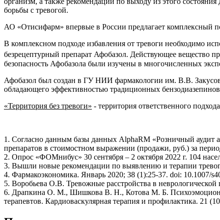
организм, а также рекомендации по выходу из этого состояни
борьбы с тревогой.
АО «Отисифарм» впервые в России предлагает комплексный по
В комплексном подходе избавления от тревоги необходимо ис
безрецептурный препарат Афобазол. Действующее вещество пр
безопасность Афобазола были изучены в многочисленных эксп
Афобазол был создан в ГУ НИИ фармакологии им. В.В. Закусо
обладающего эффективностью традиционных бензодиазепинов
«Территория без тревоги»
- территория ответственного подхода 
1. Согласно данным базы данных AlphaRM «Розничный аудит 
препаратов в стоимостном выражении (продажи, руб.) за период
2. Опрос «ФОМнибус» 30 сентября – 2 октября 2022 г. 104 насе
3. Вышли новые рекомендации по выявлению и терапии тревоги 
4. Фармакоэкономика. Январь 2020; 38 (1):25-37. doi: 10.1007/s
5. Воробьева О.В. Тревожные расстройства в неврологической 
6. Драпкина О. М., Шишкова В. Н., Котова М. Б. Психоэмоци
терапевтов. Кардиоваскулярная терапия и профилактика. 21 (10)