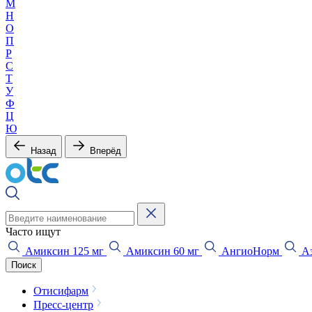
М
Н
О
П
Р
С
Т
У
Ф
Ц
Ю
Назад
Вперёд
Часто ищут
Амиксин 125 мг
Амиксин 60 мг
АнгиоНорм
Аз
Поиск
Отисифарм
Пресс-центр